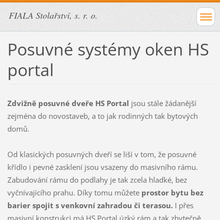
FIALA Stolařství, s. r. o.
Posuvné systémy oken HS
portal
Zdvižně posuvné dveře HS Portal
jsou stále žádanější
zejména do novostaveb, a to jak rodinných tak bytových
domů.
Od klasických posuvných dveří se liší v tom, že posuvné
křídlo i pevné zasklení jsou vsazeny do masivního rámu.
Zabudování rámu do podlahy je tak zcela hladké, bez
vyčnívajícího prahu. Díky tomu můžete
prostor bytu bez
barier spojit s venkovní zahradou či terasou.
I přes
masivní konstrukci má HS Portal úzký rám a tak zbytečně