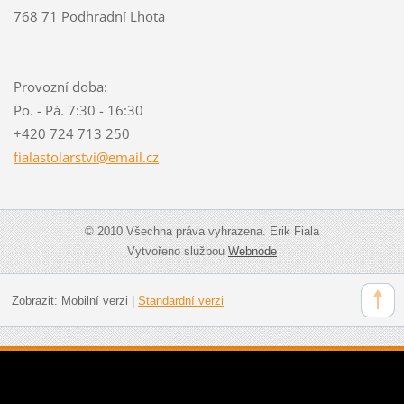
768 71 Podhradní Lhota
Provozní doba:
Po. - Pá. 7:30 - 16:30
+420 724 713 250
fialasto
larstvi@
email.cz
© 2010 Všechna práva vyhrazena. Erik Fiala
Vytvořeno službou
Webnode
Zobrazit:
Mobilní verzi
|
Standardní verzi